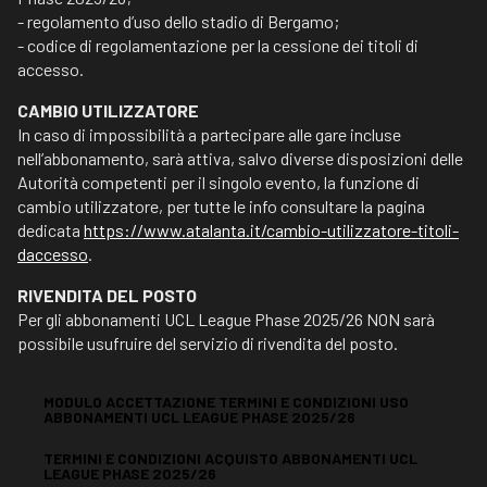
- regolamento d’uso dello stadio di Bergamo;
- codice di regolamentazione per la cessione dei titoli di
accesso.
CAMBIO UTILIZZATORE
In caso di impossibilità a partecipare alle gare incluse
nell’abbonamento, sarà attiva, salvo diverse disposizioni delle
Autorità competenti per il singolo evento, la funzione di
cambio utilizzatore, per tutte le info consultare la pagina
dedicata
https://www.atalanta.it/cambio-utilizzatore-titoli-
daccesso
.
RIVENDITA DEL POSTO
Per gli abbonamenti UCL League Phase 2025/26 NON sarà
possibile usufruire del servizio di rivendita del posto.
MODULO ACCETTAZIONE TERMINI E CONDIZIONI USO
ABBONAMENTI UCL LEAGUE PHASE 2025/26
TERMINI E CONDIZIONI ACQUISTO ABBONAMENTI UCL
LEAGUE PHASE 2025/26