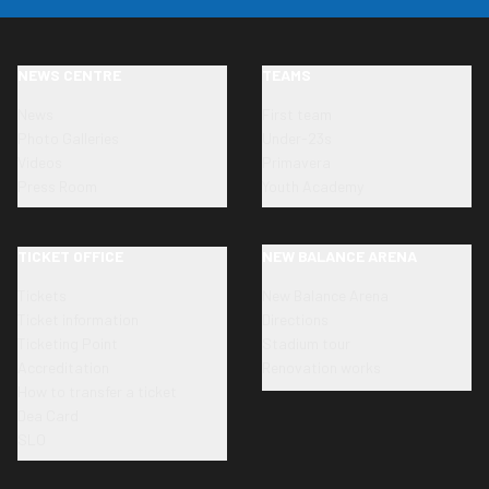
NEWS CENTRE
TEAMS
News
First team
Photo Galleries
Under-23s
Videos
Primavera
Press Room
Youth Academy
TICKET OFFICE
NEW BALANCE ARENA
Tickets
New Balance Arena
Ticket information
Directions
Ticketing Point
Stadium tour
Accreditation
Renovation works
How to transfer a ticket
Dea Card
SLO