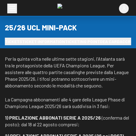
25/26 UCL MINI-PACK
TICKETS
TICKET INFORMATION
TICKETING POINT
DEA CARD
ACCRED
Per la quinta volta nelle ultime sette stagioni, l'Atalanta sarà
tra le protagoniste della UEFA Champions League. Per
assistere alle quattro partite casalinghe previste dalla League
Phase 2025/26, i tifosi potranno sottoscrivere un mini-
abbonamento secondo le modalità che seguono.
La Campagna abbonamenti alle 4 gare della League Phase di
Champions League 2025/26 sarà suddivisa in 3 fasi:
1) PRELAZIONE ABBONATI SERIE A 2025/26
(conferma del
posto): dal 18 al 22 agosto compresi;
2) PRELAZIONE ABBONATI SERIE A 2025/26 nei POSTI