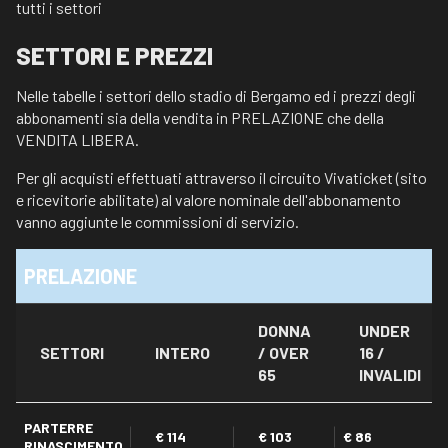
tutti i settori
SETTORI E PREZZI
Nelle tabelle i settori dello stadio di Bergamo ed i prezzi degli
abbonamenti sia della vendita in PRELAZIONE che della
VENDITA LIBERA.
Per gli acquisti effettuati attraverso il circuito Vivaticket (sito
e ricevitorie abilitate) al valore nominale dell'abbonamento
vanno aggiunte le commissioni di servizio.
PRELAZIONE
DONNA
UNDER
SETTORI
INTERO
/ OVER
16 /
65
INVALIDI
PARTERRE
€ 114
€ 103
€ 86
RINASCIMENTO