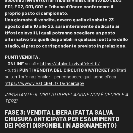
F01, F02, G01, G02 e Tribuna d’Onore confermare il
proprio posto di campionato.
Una giornata di vendita, ovvero quella di sabato 23
agosto dalle 10 alle 23, sarà interamente dedicata ai
tifosi coinvolti, i quali potranno scegliere un posto
alternativo tra quelli disponibili in qualsiasi settore dello
stadio, al prezzo corrispondente previsto in prelazione.
PUNTI VENDITA:
-
ONLINE
sul sito
https://atalanta.vivaticket.it/
- tutti i
PUNTI VENDITA DEL CIRCUITO VIVATICKET
abilitati
su territorio nazionale: per conoscere quali sono clicca
https://www.vivaticket.it/ita/ricercapv
IMPORTANTE: IL DIRITTO DI PRELAZIONE NON È CEDIBILE A
TERZI
FASE 3: VENDITA LIBERA (FATTA SALVA
CHIUSURA ANTICIPATA PER ESAURIMENTO
DEI POSTI DISPONIBILI IN ABBONAMENTO)