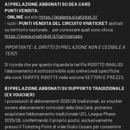
A) PRELAZIONE ABBONATI SU DEA CARD
PUNTI VENDITA:
-
ONLINE
sul sito
https://atalanta.vivaticket.it/
- tutti i
PUNTI VENDITA DEL CIRCUITO VIVATICKET
abilitati
su territorio nazionale, per conoscere quali sono clicca
https://www.vivaticket.it/ita/ricercapv
IMPORTANTE: IL DIRITTO DI PRELAZIONE NON È CEDIBILE A
TERZI
Si ricorda che per quanto riguarda la tariffa RIDOTTO INVALIDI
l'abbonamento è sottoscrivibile solo online (vedi specifiche
alla voce TARIFFE RIDOTTE nella sezione SETTORI E PREZZI).
B) PRELAZIONE ABBONATI SU SUPPORTO TRADIZIONALE
(EX VOUCHER)
I possessori di abbonamenti 2025/26 tradizionali, ex voucher
ovvero abbonamenti svincolati dalla Dea Card, potranno
acquistare l’abbonamento tradizionale UCL League Phase
2025/26, confermando il proprio posto, esclusivamente
presso il Ticketing Point di viale Giulio Cesare per consentire