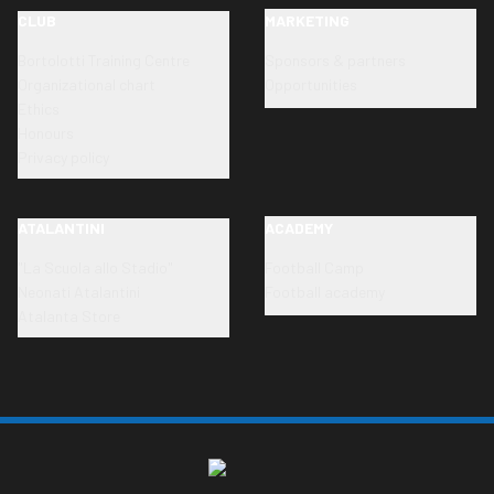
CLUB
MARKETING
Bortolotti Training Centre
Sponsors & partners
Organizational chart
Opportunities
Ethics
Honours
Privacy policy
ATALANTINI
ACADEMY
"La Scuola allo Stadio"
Football Camp
Neonati Atalantini
Football academy
Atalanta Store