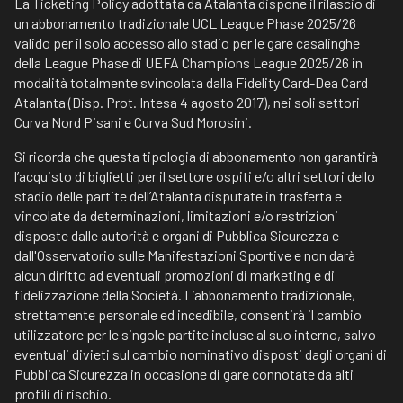
La Ticketing Policy adottata da Atalanta dispone il rilascio di
un abbonamento tradizionale UCL League Phase 2025/26
valido per il solo accesso allo stadio per le gare casalinghe
della League Phase di UEFA Champions League 2025/26 in
modalità totalmente svincolata dalla Fidelity Card-Dea Card
Atalanta (Disp. Prot. Intesa 4 agosto 2017), nei soli settori
Curva Nord Pisani e Curva Sud Morosini.
Si ricorda che questa tipologia di abbonamento non garantirà
l’acquisto di biglietti per il settore ospiti e/o altri settori dello
stadio delle partite dell’Atalanta disputate in trasferta e
vincolate da determinazioni, limitazioni e/o restrizioni
disposte dalle autorità e organi di Pubblica Sicurezza e
dall'Osservatorio sulle Manifestazioni Sportive e non darà
alcun diritto ad eventuali promozioni di marketing e di
fidelizzazione della Società. L’abbonamento tradizionale,
strettamente personale ed incedibile, consentirà il cambio
utilizzatore per le singole partite incluse al suo interno, salvo
eventuali divieti sul cambio nominativo disposti dagli organi di
Pubblica Sicurezza in occasione di gare connotate da alti
profili di rischio.